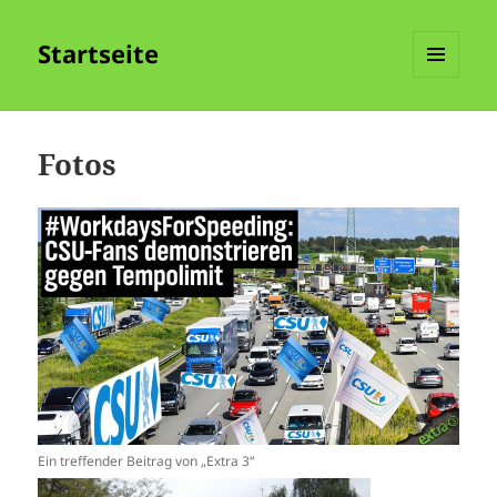
Startseite
MENÜ
UND
WIDGETS
Fotos
Ein treffender Beitrag von „Extra 3“